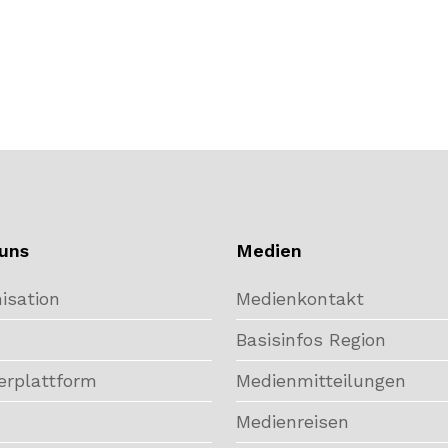
uns
Medien
isation
Medienkontakt
Basisinfos Region
erplattform
Medienmitteilungen
Medienreisen