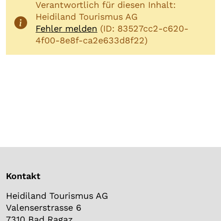
Verantwortlich für diesen Inhalt:
Heidiland Tourismus AG
Fehler melden
(ID: 83527cc2-c620-
4f00-8e8f-ca2e633d8f22)
Kontakt
Heidiland Tourismus AG
Valenserstrasse 6
7310 Bad Ragaz