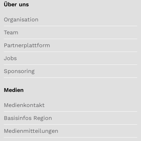
Über uns
Kultur
Organisation
Musik
Team
Sport
Partnerplattform
Jobs
Wissen
Sponsoring
Zielgruppe
Medien
Filter löschen
Medienkontakt
Basisinfos Region
0
Resultate anzeigen
Medienmitteilungen