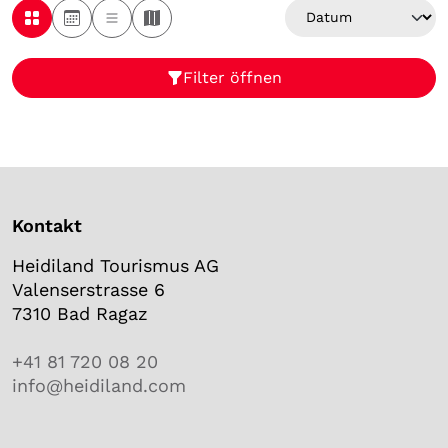
Kategorien
Kategorien
Brauchtum
Filter öffnen
Dies & Das
Kulinarik
Kultur
Musik
Sport
Wissen
Kontakt
Heidiland Tourismus AG
Brauchtum
Valenserstrasse 6
7310 Bad Ragaz
Dies & Das
+41 81 720 08 20
info@heidiland.com
Kulinarik