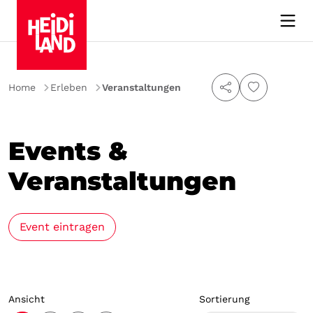
Suchen
Home
Erleben
Veranstaltungen
Suchen
Events &
Ort
Veranstaltungen
Datum
Datum
Event eintragen
Top-Events
Ansicht
Sortierung