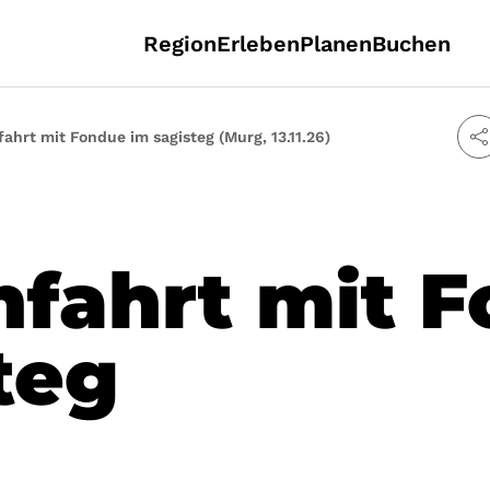
Region
Erleben
Planen
Buchen
ahrt mit Fondue im sagisteg (Murg, 13.11.26)
fahrt mit 
teg