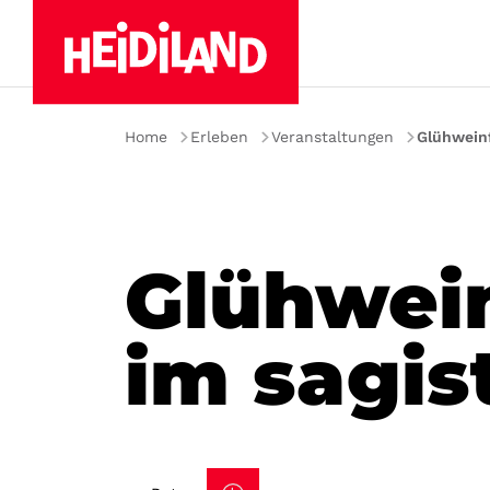
Home
Erleben
Veranstaltungen
Glühweinf
Glühwein
im sagis