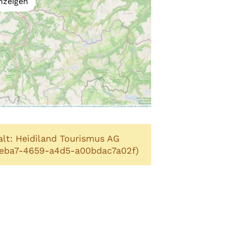
nzeigen
alt: Heidiland Tourismus AG
-eba7-4659-a4d5-a00bdac7a02f)