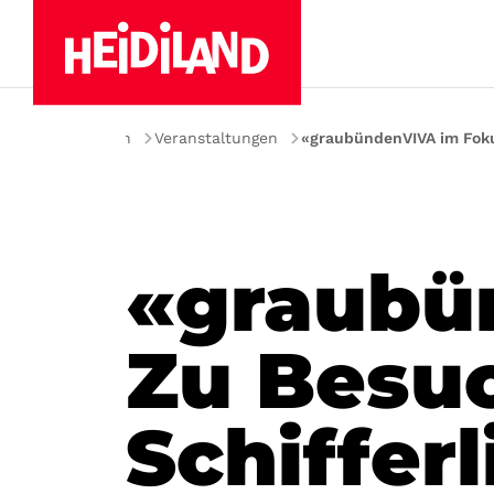
Home
Erleben
Veranstaltungen
«graubündenVIVA im Fokus
«graubü
Zu Besu
Schifferl