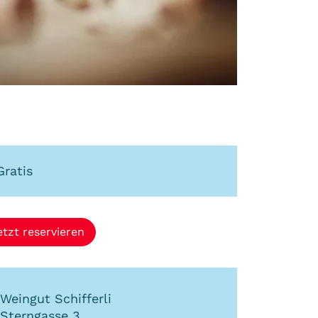
Gratis
etzt reservieren
Weingut Schifferli
Sterngasse 3