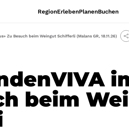
Region
Erleben
Planen
Buchen
» Zu Besuch beim Weingut Schifferli (Malans GR, 18.11.26)
ndenVIVA i
ch beim We
i