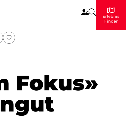
Erlebnis
Finder
m Fokus»
ingut