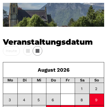
+2
Veranstaltungsdatum
Heute
August 2026
Mo
Di
Mi
Do
Fr
Sa
So
1
2
3
4
5
6
7
8
9
10:00 - 11