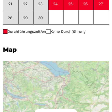
21
22
23
24
25
26
27
10:00 - 11:30
10:00 - 11:30
10:00 - 11:30
10:00 - 11
28
29
30
Durchführungszeit/en
Keine Durchführung
Map