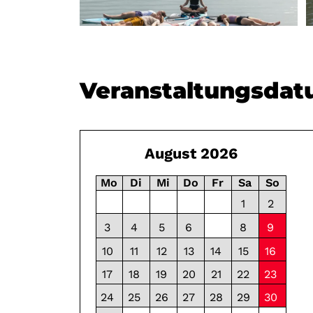
Veranstaltungsda
August 2026
Mo
Di
Mi
Do
Fr
Sa
So
1
2
3
4
5
6
7
8
9
08:45 - 10:
10
11
12
13
14
15
16
08:45 - 10:
17
18
19
20
21
22
23
08:45 - 10:
24
25
26
27
28
29
30
08:45 - 10: