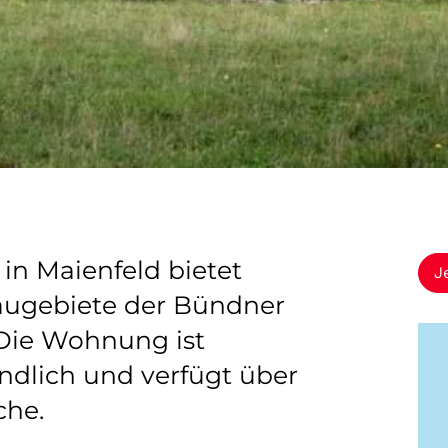
in Maienfeld bietet
J
baugebiete der Bündner
 Die Wohnung ist
undlich und verfügt über
che.