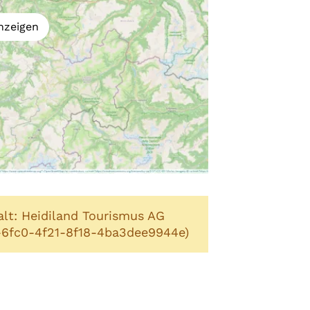
nzeigen
alt: Heidiland Tourismus AG
-6fc0-4f21-8f18-4ba3dee9944e)