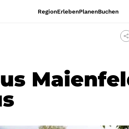
Region
Erleben
Planen
Buchen
us Maienfel
us