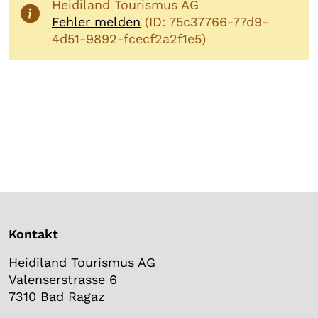
Heidiland Tourismus AG
Fehler melden
(ID: 75c37766-77d9-
4d51-9892-fcecf2a2f1e5)
Kontakt
Heidiland Tourismus AG
Valenserstrasse 6
7310 Bad Ragaz