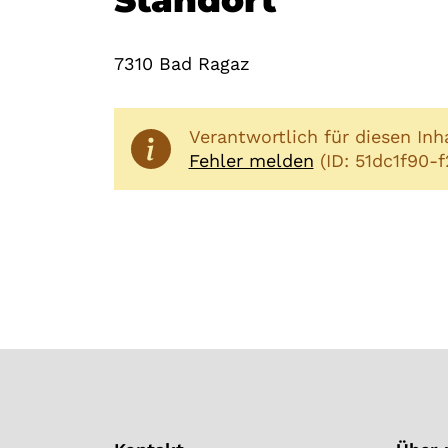
Standort
7310 Bad Ragaz
Verantwortlich für diesen Inh
Fehler melden
(ID: 51dc1f90-