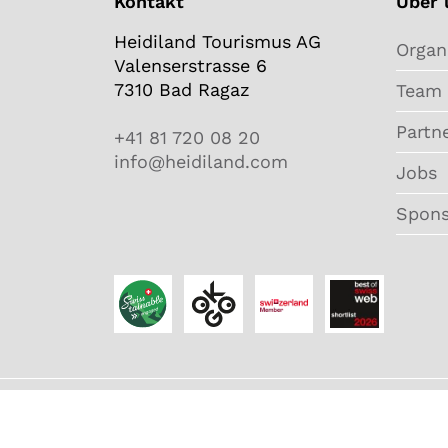
Kontakt
Über 
Heidiland Tourismus AG
Organ
Valenserstrasse 6
7310 Bad Ragaz
Team
Partn
+41 81 720 08 20
info@heidiland.com
Jobs
Spons
AGB
Datenschutz
Deutsch