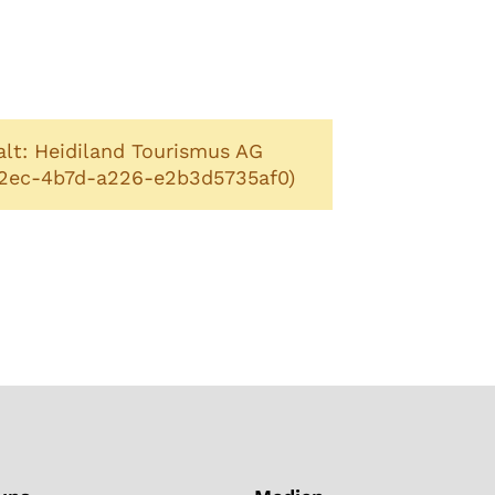
alt: Heidiland Tourismus AG
f2ec-4b7d-a226-e2b3d5735af0)