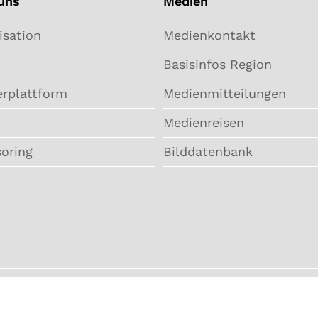
uns
Medien
isation
Medienkontakt
Basisinfos Region
erplattform
Medienmitteilungen
Medienreisen
oring
Bilddatenbank
Impressum
202