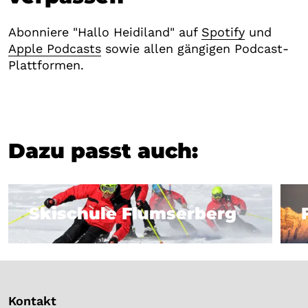
Abonniere "Hallo Heidiland" auf
Spotify
und
Apple Podcasts
sowie allen gängigen Podcast-
Plattformen.
Dazu passt auch:
Skischule Flumserberg
Skischule Flumserberg
F
Kontakt