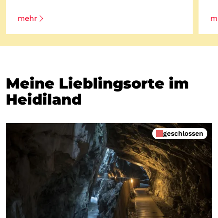
mehr
m
Meine Lieblingsorte im
Heidiland
geschlossen